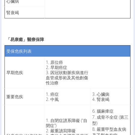
心臟病
腎衰竭
「易康癒」醫療保障
受保危疾列表
1. 原位癌
2. 早期癌症
早期危疾
3. 因冠狀動脈疾病進行
血管成形術及其他創傷
性治療
1. 癌症
3. 心臟病
重要危疾
2. 中風
4. 腎衰竭
6. 腦麻痺症
7. 成骨不全症 (第三
1. 自閉症譜系障礙 (“自
型)
閉症”)
8. 嚴重甲型血友病
2. 嚴重讀寫障礙