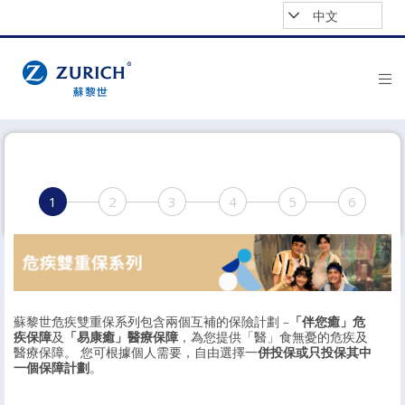
中文
1
2
3
4
5
6
蘇黎世危疾雙重保系列包含兩個互補的保險計劃 –
「伴您癒」危
疾保障
及
「易康癒」醫療保障
，為您提供「醫」食無憂的危疾及
醫療保障。 您可根據個人需要，自由選擇一
併投保或只投保其中
一個保障計劃
。