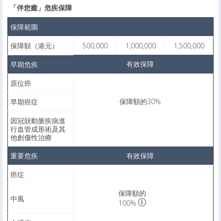
「伴您癒」危疾保障
保障範圍
保障額（港元）
500,000
1,000,000
1,500,000
有效保障
早期危疾
原位癌
保障額的30%
早期癌症
因冠狀動脈疾病進
行血管成形術及其
他創傷性治療
重要危疾
有效保障
癌症
保障額的
中風
100%