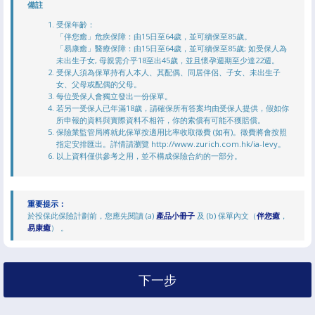
備註
受保年齡：
「伴您癒」危疾保障：由15日至64歲，並可續保至85歲。
「易康癒」醫療保障：由15日至64歲，並可續保至85歲; 如受保人為
未出生子女, 母親需介乎18至出45歲，並且懷孕週期至少達22週。
受保人須為保單持有人本人、其配偶、同居伴侶、子女、未出生子
女、父母或配偶的父母。
每位受保人會獨立發出一份保單。
若另一受保人已年滿18歲，請確保所有答案均由受保人提供，假如你
所申報的資料與實際資料不相符，你的索償有可能不獲賠償。
保險業監管局將就此保單按適用比率收取徵費 (如有)。徵費將會按照
指定安排匯出。詳情請瀏覽 http://www.zurich.com.hk/ia-levy。
以上資料僅供參考之用，並不構成保險合約的一部分。
重要提示：
於投保此保險計劃前，您應先閱讀 (a)
產品小冊子
及 (b) 保單內文（
伴您癒
，
易康癒
） 。
下一步