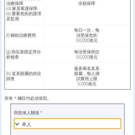
治療保障
全額保障
(d) 家居看護保障
(e) 重要危疾的護理
及監測
每日一次，每
(f) 輔助治療費用
項受保危疾
50,000港元
(g) 癌症基因定序分
每項受保癌症
析檢查
50,000港元
最多兩名直系
(h) 直系親屬的癌症
親屬，每人測
篩查
試費用上限
5,000港元
所有 * 欄目均必須填寫。
與投保人關係