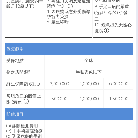
及乙型血友病
兒童疾病 (如您的年
3. 專注力失調及過度活
齡是18歲以下)
躍症 (“ADHD”)
9. 手足口病的嚴重
4. 因疾病或意外受傷導
(危及生命的) 併發
致智力受損
症
5. 嚴重哮喘
10. 危急型先天性心
臟病
保障範圍
受保地點
全球
指定房間類別
半私家或以下
終生保障額 (港元)
2,000,000
4,000,000
6,000,000
每項危疾的賠償上
500,000
1,000,000
1,500,000
限 (港元)
賠償項目
(a) 診斷檢測費用
(b) 非手術癌症治療
(c) 受保危疾的手術